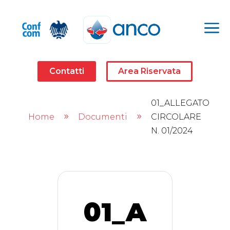
a
Contatti
Area Riservata
01_ALLEGATO
Home
Documenti
CIRCOLARE
9
9
N. 01/2024
01_A