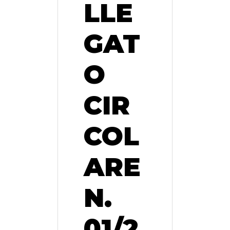
LLE
GAT
O
CIR
COL
ARE
N.
01/2