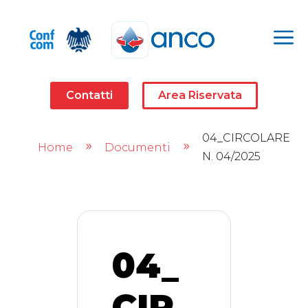
a
Contatti
Area Riservata
04_CIRCOLARE
Home
Documenti
9
9
N. 04/2025
04_
CIR