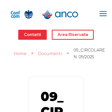
a
Contatti
Area Riservata
09_CIRCOLARE
Home
Documenti
9
9
N. 09/2025
09_
CIR