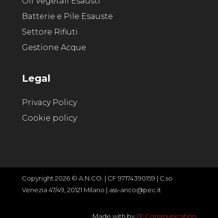
Oli Vegetali Esausti
Batterie e Pile Esauste
Settore Rifiuti
Gestione Acque
Legal
Privacy Policy
Cookie policy
Copyright 2026 © A.N.CO. | CF 97174390159 | C.so
Venezia 47/49, 20121 Milano | ass-anco@pec.it
Made with
by
2F Communication