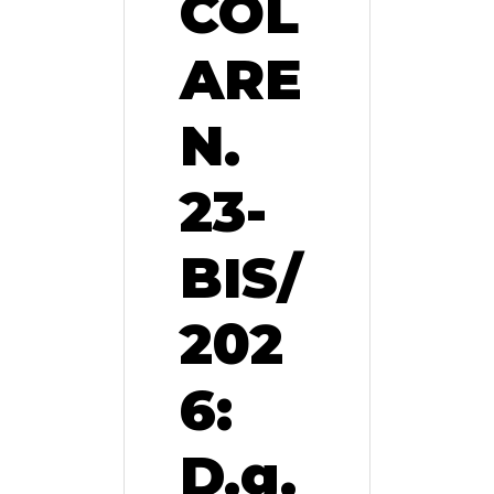
COL
ARE
N.
23-
BIS/
202
6:
D.g.