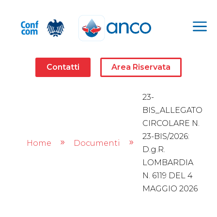
a
Contatti
Area Riservata
23-
BIS_ALLEGATO
CIRCOLARE N.
23-BIS/2026:
Home
Documenti
9
9
D.g.R.
LOMBARDIA
N. 6119 DEL 4
MAGGIO 2026