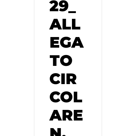
29_
ALL
EGA
TO
CIR
COL
ARE
N.