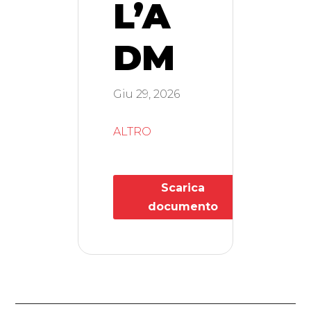
L’A
DM
Giu 29, 2026
ALTRO
Scarica
documento