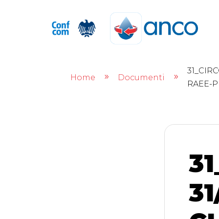
31_CIR
Home
Documenti
9
9
RAEE-P
31
31