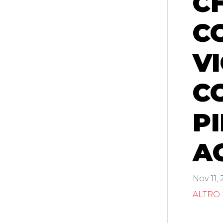
C
C
V
C
PI
A
Nov 11,
ALTRO