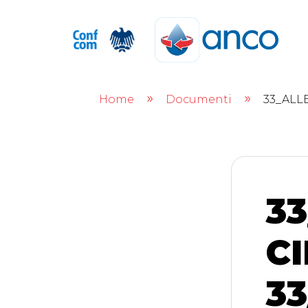
Home
Documenti
33_ALL
9
9
3
C
33