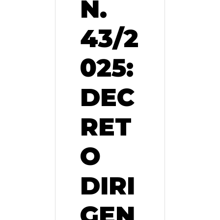
N.
43/2
025:
DEC
RET
O
DIRI
GEN