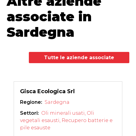
Altre aziende
associate in
Sardegna
Tutte le aziende associate
Gisca Ecologica Srl
Regione: 
Sardegna
Settori: 
Oli minerali usati
,
Oli
vegetali esausti
,
Recupero batterie e
pile esauste