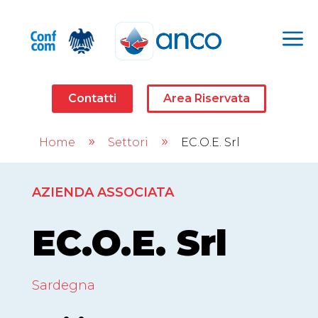
a
Contatti
Area Riservata
Home
Settori
EC.O.E. Srl
9
9
AZIENDA ASSOCIATA
EC.O.E. Srl
Sardegna