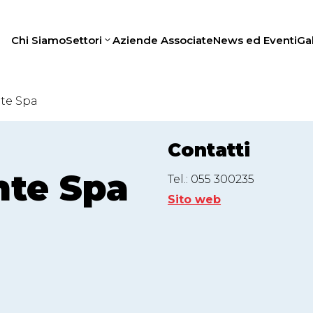
Chi Siamo
Settori
Aziende Associate
News ed Eventi
Gal
te Spa
Contatti
nte Spa
Tel.: 055 300235
Sito web