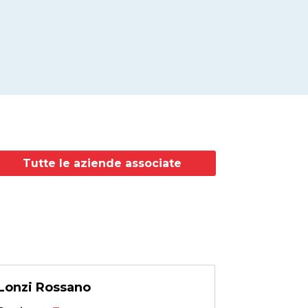
Tutte le aziende associate
Lonzi Rossano
N.I.E.C.O