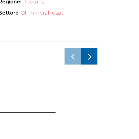
Regione: 
Toscana
Regione: 
Settori: 
Oli minerali usati
Settori: 
O
Recupero 
Rifiuti