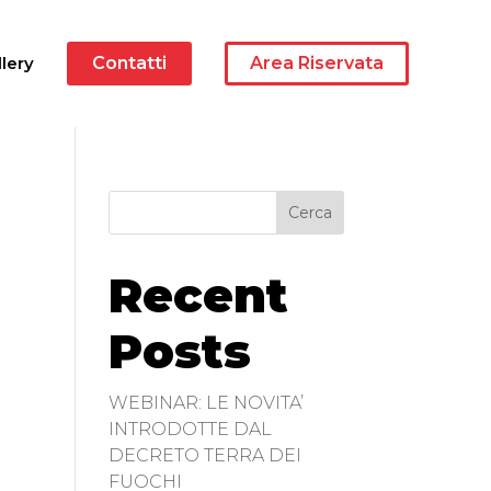
lery
Contatti
Area Riservata
Cerca
Recent
Posts
WEBINAR: LE NOVITA’
INTRODOTTE DAL
DECRETO TERRA DEI
FUOCHI