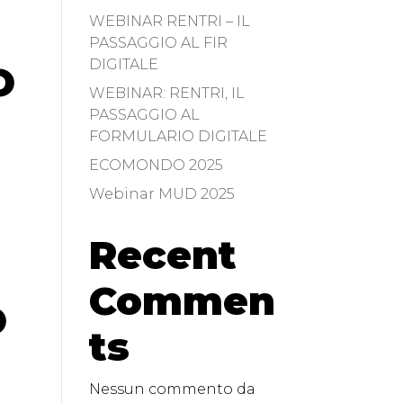
WEBINAR RENTRI – IL
PASSAGGIO AL FIR
DIGITALE
O
WEBINAR: RENTRI, IL
PASSAGGIO AL
FORMULARIO DIGITALE
ECOMONDO 2025
Webinar MUD 2025
Recent
Commen
O
ts
Nessun commento da