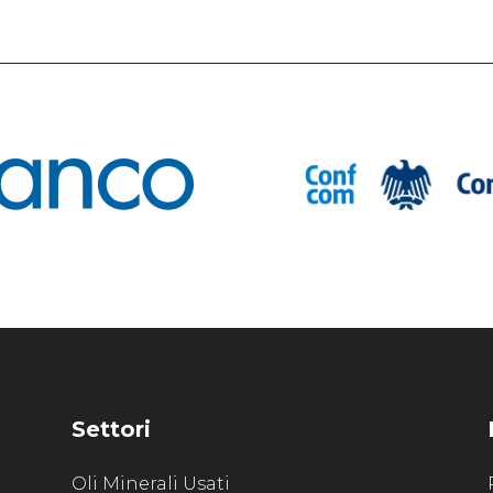
Settori
Oli Minerali Usati