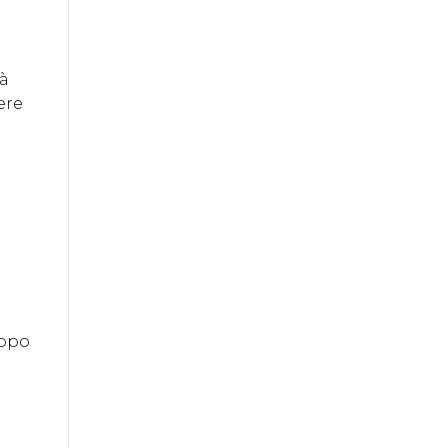
rà
ere
uppo