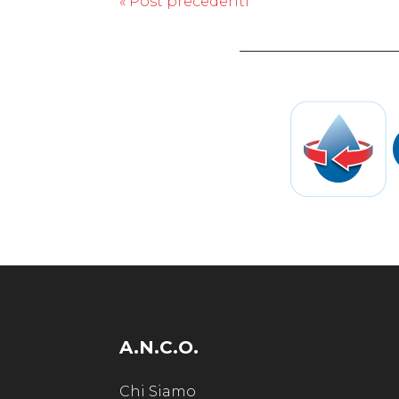
« Post precedenti
A.N.C.O.
Chi Siamo