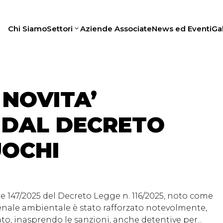
Chi Siamo
Settori
Aziende Associate
News ed Eventi
Gal
 NOVITA’
 DAL DECRETO
UOCHI
e 147/2025 del Decreto Legge n. 116/2025, noto come
penale ambientale è stato rafforzato notevolmente,
to, inasprendo le sanzioni, anche detentive per...