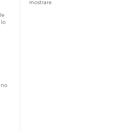
mostrare.
le
 lo
ino