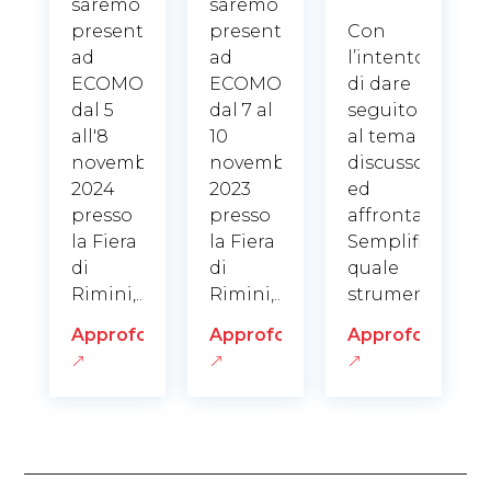
saremo
saremo
presenti
presenti
Con
ad
ad
l’intento
ECOMONDO
ECOMONDO
di dare
dal 5
dal 7 al
seguito
all'8
10
al tema
novembre
novembre
discusso
2024
2023
ed
presso
presso
affrontato “La
la Fiera
la Fiera
Semplificazion
di
di
quale
Rimini,...
Rimini,...
strumento...
Approfondisci
Approfondisci
Approfondisci
&
&
&