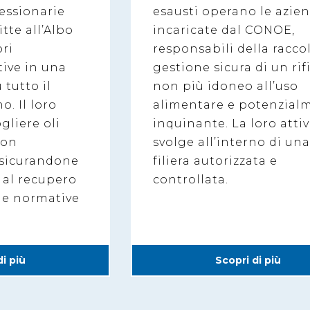
essionarie
esausti operano le azie
tte all’Albo
incaricate dal CONOE,
ri
responsabili della racco
tive in una
gestione sicura di un rif
 tutto il
non più idoneo all’uso
no. Il loro
alimentare e potenzial
gliere oli
inquinante. La loro attiv
non
svolge all’interno di un
ssicurandone
filiera autorizzata e
o al recupero
controllata.
lle normative
di più
Scopri di più