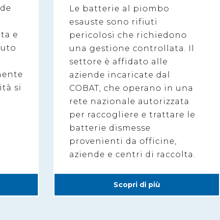
nde
Le batterie al piombo
esauste sono rifiuti
lta e
pericolosi che richiedono
iuto
una gestione controllata. Il
settore è affidato alle
mente
aziende incaricate dal
ità si
COBAT, che operano in una
a
rete nazionale autorizzata
per raccogliere e trattare le
batterie dismesse
provenienti da officine,
aziende e centri di raccolta.
Scopri di più