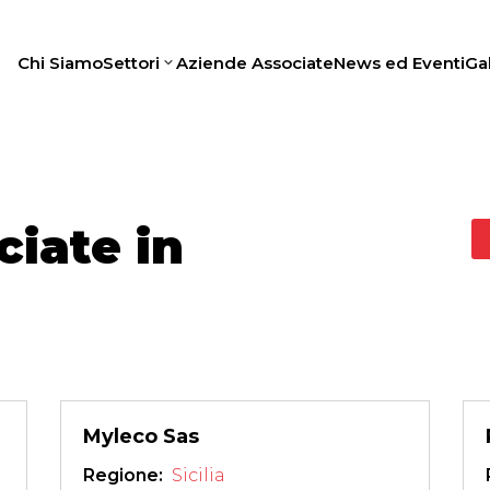
Chi Siamo
Settori
Aziende Associate
News ed Eventi
Gal
iate in
Myleco Sas
Regione: 
Sicilia