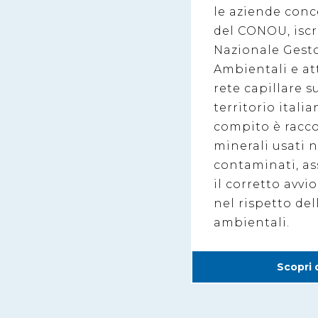
le aziende conc
del CONOU, iscri
Nazionale Gesto
Ambientali e at
rete capillare su
territorio italia
compito è racco
minerali usati 
contaminati, a
il corretto avvi
nel rispetto de
ambientali.
Scopri 