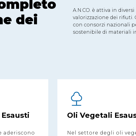
Completo
A.N.CO. è attiva in diversi
ne dei
valorizzazione dei rifiut
con consorzi nazionali pe
sostenibile di materiali i
 Esausti
Oli Vegetali Esaus
e aderiscono
Nel settore degli oli veg