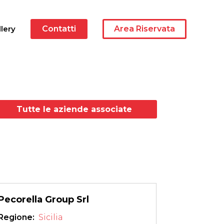
lery
Contatti
Area Riservata
Tutte le aziende associate
Pecorella Group Srl
Regione: 
Sicilia