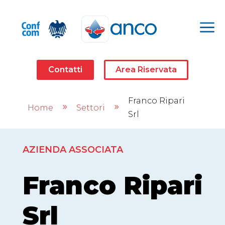
a
Contatti
Area Riservata
Franco Ripari
Home
Settori
9
9
Srl
AZIENDA ASSOCIATA
Franco Ripari
Srl