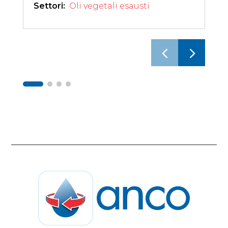
Settori: 
Oli vegetali esausti