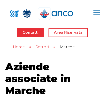
a
Contatti
Area Riservata
Home
Settori
Marche
9
9
Aziende
associate in
Marche